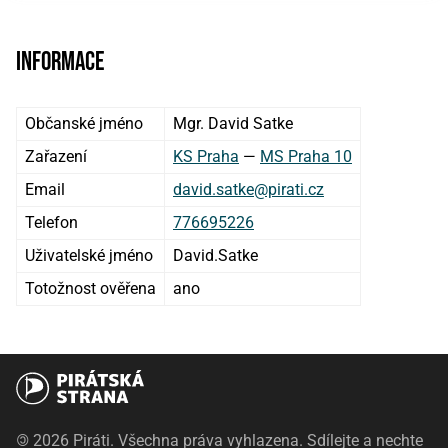
Informace
Občanské jméno
Mgr. David Satke
Zařazení
KS Praha
—
MS Praha 10
Email
david.satke@pirati.cz
Telefon
776695226
Uživatelské jméno
David.Satke
Totožnost ověřena
ano
©
2026 Piráti. Všechna práva vyhlazena. Sdílejte a nechte