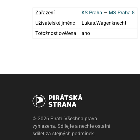
Zařazení
KS Praha
—
MS Praha 8
Uživatelské jméno
Lukas.Wagenknecht
Totožnost ověřena
ano
©
2026 Piráti. Všechna práva
vyhlazena. Sdílejte a nechte ostatní
sdílet za stejných podmínek.