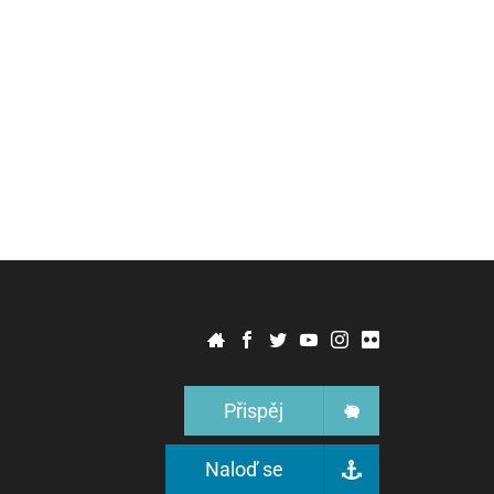
Přispěj
Naloď se