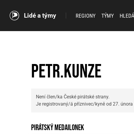
Lidé a týmy
REGIONY
TÝMY
HLEDÁ
Petr.Kunze
Není člen/ka České pirátské strany.
Je registrovaný/á příznivec/kyně od 27. února
Pirátský medailonek