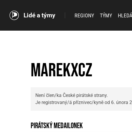
Lidé a týmy
REGIONY
TÝMY
HLEDÁ
marekxcz
Není člen/ka České pirátské strany.
Je registrovaný/á příznivec/kyně od 6. února 
Pirátský medailonek