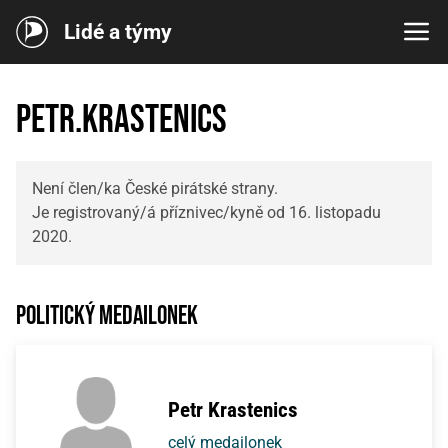
Lidé a týmy
petr.krastenics
Není člen/ka České pirátské strany.
Je registrovaný/á příznivec/kyně od 16. listopadu
2020.
Politický medailonek
Petr Krastenics
celý medailonek