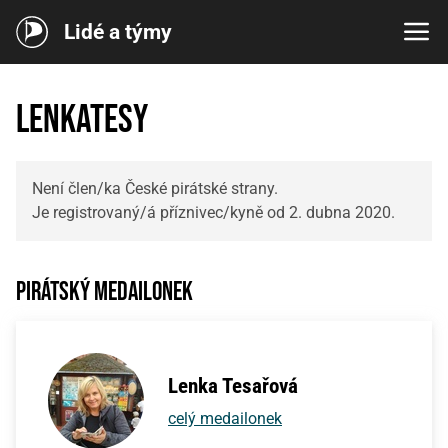
Lidé a týmy
LenkaTesy
Není člen/ka České pirátské strany.
Je registrovaný/á příznivec/kyně od 2. dubna 2020.
Pirátský medailonek
Lenka Tesařová
celý medailonek