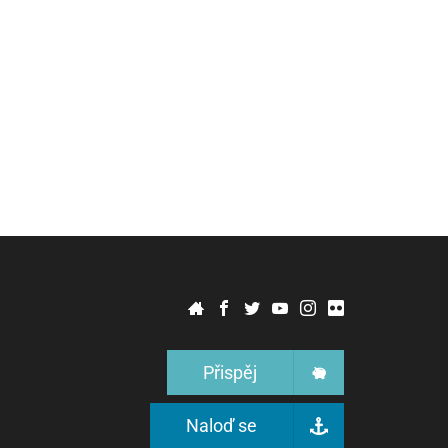
Přispěj
Naloď se