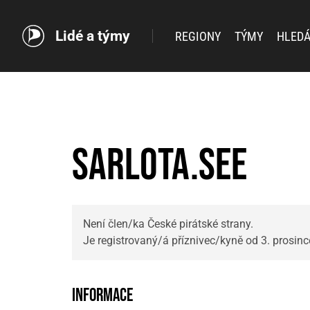
Lidé a týmy
REGIONY
TÝMY
HLEDÁ
sarlota.see
Není člen/ka České pirátské strany.
Je registrovaný/á příznivec/kyně od 3. prosin
Informace