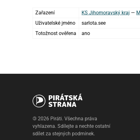
Zařazení
KS Jihomoravský kraj
—
M
Uživatelské jméno
sarlota.see
Totožnost ověřena
ano
©
2026 Piráti. Všechna práva
vyhlazena. Sdílejte a nechte ostatní
sdílet za stejných podmínek.