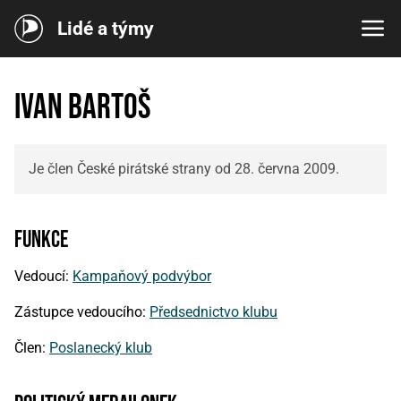
Lidé a týmy
Ivan Bartoš
Je člen České pirátské strany od 28. června 2009.
Funkce
Vedoucí:
Kampaňový podvýbor
Zástupce vedoucího:
Předsednictvo klubu
Člen:
Poslanecký klub