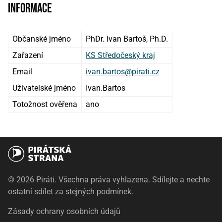
Informace
Občanské jméno
PhDr. Ivan Bartoš, Ph.D.
Zařazení
KS Středočeský kraj
Email
ivan.bartos@pirati.cz
Uživatelské jméno
Ivan.Bartos
Totožnost ověřena
ano
©
2026 Piráti. Všechna práva vyhlazena. Sdílejte a nechte
ostatní sdílet za stejných podmínek.
Zásady ochrany osobních údajů