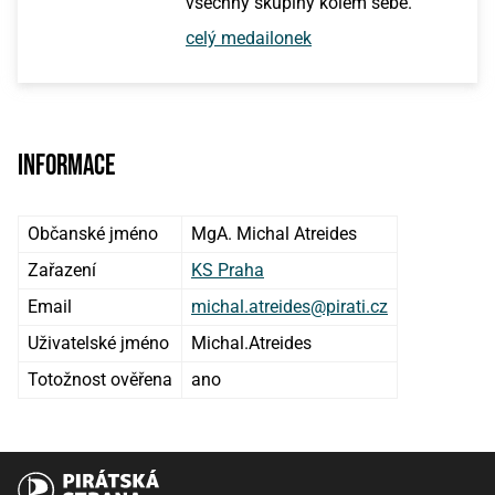
všechny skupiny kolem sebe.
celý medailonek
Informace
Občanské jméno
MgA. Michal Atreides
Zařazení
KS Praha
Email
michal.atreides@pirati.cz
Uživatelské jméno
Michal.Atreides
Totožnost ověřena
ano