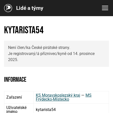
Lidé a týmy
kytarista54
Není člen/ka České pirátské strany.
Je registrovaný/á příznivec/kyně od 14. prosince
2025.
Informace
KS Moravskoslezský kraj
—
MS
Zařazení
Frýdecko-Místecko
Uživatelské
kytarista54
jméno