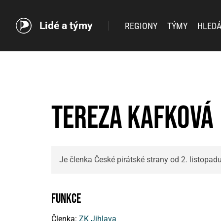
Lidé a týmy
REGIONY
TÝMY
HLEDÁ
Tereza Kafková
Je členka České pirátské strany od 2. listopad
Funkce
Členka:
ZK Jihlava