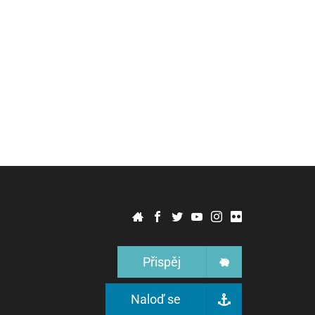
Přispěj
Naloď se