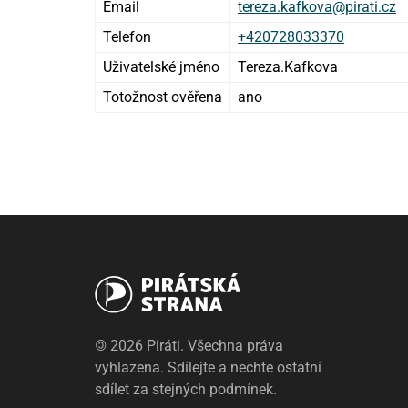
Email
tereza.kafkova@pirati.cz
Telefon
+420728033370
Uživatelské jméno
Tereza.Kafkova
Totožnost ověřena
ano
©
2026 Piráti. Všechna práva
vyhlazena. Sdílejte a nechte ostatní
sdílet za stejných podmínek.