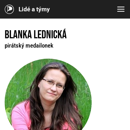
Lidé a týmy
Blanka Lednická
pirátský medailonek