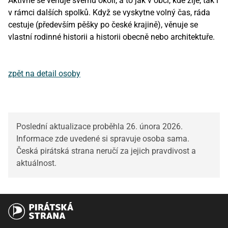
Aktivně se věnuje svému okolí, a to jak v obci, kde žije, tak i
v rámci dalších spolků. Když se vyskytne volný čas, ráda
cestuje (především pěšky po české krajině), věnuje se
vlastní rodinné historii a historii obecně nebo architektuře.
zpět na detail osoby
Poslední aktualizace proběhla 26. února 2026.
Informace zde uvedené si spravuje osoba sama.
Česká pirátská strana neručí za jejich pravdivost a
aktuálnost.