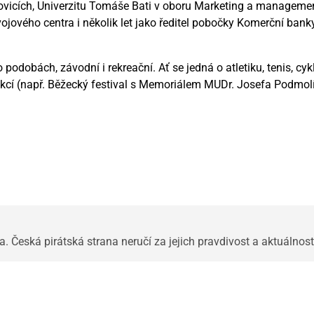
vicích, Univerzitu Tomáše Bati v oboru Marketing a management
ového centra i několik let jako ředitel pobočky Komerční banky.
 podobách, závodní i rekreační. Ať se jedná o atletiku, tenis, cy
h akcí (např. Běžecký festival s Memoriálem MUDr. Josefa Podmol
 Česká pirátská strana neručí za jejich pravdivost a aktuálnost