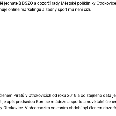
ě jednatelů DSZO a dozorčí rady Městské polikliniky Otrokovice
uje online marketingu a žádný sport mu není cizí.
členem Pirátů v Otrokovicích od roku 2018 a od stejného data je
6 je opět předsedou Komise mládeže a sportu a nově také člene
iky Otrokovice. V předchozím volebním období byl členem dozor