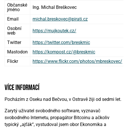
Občanské
Ing. Michal Breškovec
jméno
Email
michal.breskovec@pirati.cz
Osobní
https://mujkoutek.cz/
web
Twitter
https://twitter.com/breskmic
Mastodon
https://kompost.cz/@breskmic
Flickr
https://www.flickr.com/photos/mbreskovec/
více informací
Pocházím z Oseku nad Bečvou, v Ostravě žiji od sedmi let.
Zarytý uživatel svobodného software, vyznavač
svobodného Internetu, propagátor Bitcoinu a ačkoliv
typický „ajťák“, vystudoval jsem obor Ekonomika a