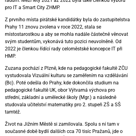
řádům. Mezi lety 2021 až 2022 byla také členkou výboru
pro IT a Smart City ZHMP.
Z prvního místa pirátské kandidátky byla do zastupitelstva
Prahy 11 znovu zvolena v roce 2022, stala se
místostarostkou a aby se mohla nadále částečně věnovat
svým studentům, vykonává tuto pozici neuvolněně. Od
2022 je členkou řídící rady celoměstské koncepce IT při
HMP.
Zuzana pochází z Plzně, kde na pedagogické fakultě ZČU
vystudovala Vizuální kulturu se zaměřením na vzdělávání
(Bc). Poté odešla do Prahy, kde dokončila studium na
pedagogické fakultě UK, obor Výtvarná výchova pro
střední, základní a umělecké školy (Mgr.) a následně
studovala učitelství matematiky pro 2. stupeň ZŠ a SŠ
tamtéž.
Život na Jižním Městě si zamilovala. Spolu s ní tam v
současné době bydlí dalších cca 70 tisíc Pražanů, jde o