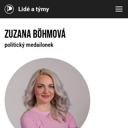
Lidé a týmy
Zuzana Böhmová
politický medailonek