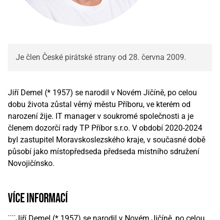
Je člen České pirátské strany od 28. června 2009.
Jiří Demel (* 1957) se narodil v Novém Jičíně, po celou
dobu života zůstal věrný městu Příboru, ve kterém od
narození žije. IT manager v soukromé společnosti a je
členem dozorčí rady TP Příbor s.r.o. V období 2020-2024
byl zastupitel Moravskoslezského kraje, v současné době
působí jako místopředseda předseda místního sdružení
Novojičínsko.
více informací
˙˙˙˙Jiří Demel (* 1957) se narodil v Novém Jičíně, po celou