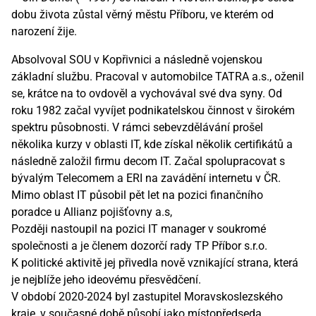
dobu života zůstal věrný městu Příboru, ve kterém od
narození žije.
Absolvoval SOU v Kopřivnici a následně vojenskou
základní službu. Pracoval v automobilce TATRA a.s., oženil
se, krátce na to ovdověl a vychovával své dva syny. Od
roku 1982 začal vyvíjet podnikatelskou činnost v širokém
spektru působnosti. V rámci sebevzdělávání prošel
několika kurzy v oblasti IT, kde získal několik certifikátů a
následně založil firmu decom IT. Začal spolupracovat s
bývalým Telecomem a ERI na zavádění internetu v ČR.
Mimo oblast IT působil pět let na pozici finančního
poradce u Allianz pojišťovny a.s,
Později nastoupil na pozici IT manager v soukromé
společnosti a je členem dozorčí rady TP Příbor s.r.o.
K politické aktivitě jej přivedla nově vznikající strana, která
je nejblíže jeho ideovému přesvědčení.
V období 2020-2024 byl zastupitel Moravskoslezského
kraje, v současné době působí jako místopředseda