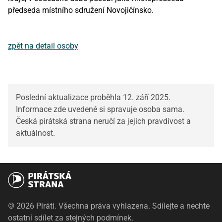
předseda místního sdružení Novojičínsko.
zpět na detail osoby
Poslední aktualizace proběhla 12. září 2025.
Informace zde uvedené si spravuje osoba sama.
Česká pirátská strana neručí za jejich pravdivost a
aktuálnost.
©
2026 Piráti. Všechna práva vyhlazena. Sdílejte a nechte
ostatní sdílet za stejných podmínek.