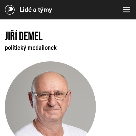
Lidé a týmy
Jiří Demel
politický medailonek