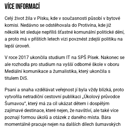
více informací
Celý život žila v Písku, kde v současnosti působí v bytové
komisi. Nedávno se odstěhovala do Protivína, kde již
několik let sleduje nepříliš šťastné komunální politické dění,
a proto má v příštích letech vizi povznést zdejší politiku na
lepší úroveň.
V roce 2017 ukončila studium IT na SPŠ Písek. Nakonec se
ale rozhodla pro studium na vyšší odborné škole v oboru
Mediální komunikace a žurnalistika, který ukončila s
titulem DiS.
Psaní a snaha vzdělávat veřejnost jí byla vždy blízká, proto
vytvořila netradiční cestovní publikaci „Úkolový průvodce
Šumavou“, který má za cíl ukázat dětem i dospělým
zajímavé destinace, které nejen, že navštíví, ale také více
poznají formou úkolů a otázek z daného místa. Bára
momentálně pracuje nejen na dalších dílech šumavských