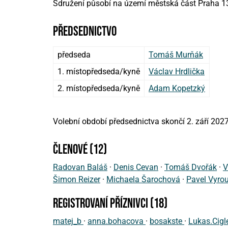
Sdružení působí na území městská část Praha 1
předsednictvo
předseda
Tomáš Murňák
1. místopředseda/kyně
Václav Hrdlička
2. místopředseda/kyně
Adam Kopetzký
Volební období předsednictva skončí 2. září 2027
členové (12)
Radovan Baláš
·
Denis Cevan
·
Tomáš Dvořák
·
V
Šimon Reizer
·
Michaela Šarochová
·
Pavel Vyro
registrovaní příznivci (18)
matej_b
·
anna.bohacova
·
bosakste
·
Lukas.Cigl