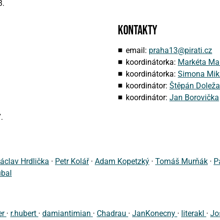
3.
Kontakty
email:
praha13@pirati.cz
koordinátorka:
Markéta Ma
koordinátorka:
Simona Mik
koordinátor:
Štěpán Doleža
koordinátor:
Jan Borovička
.
áclav Hrdlička
·
Petr Kolář
·
Adam Kopetzký
·
Tomáš Murňák
·
P
ubal
er
·
r.hubert
·
damiantimian
·
Chadrau
·
JanKonecny
·
literakl
·
Jo