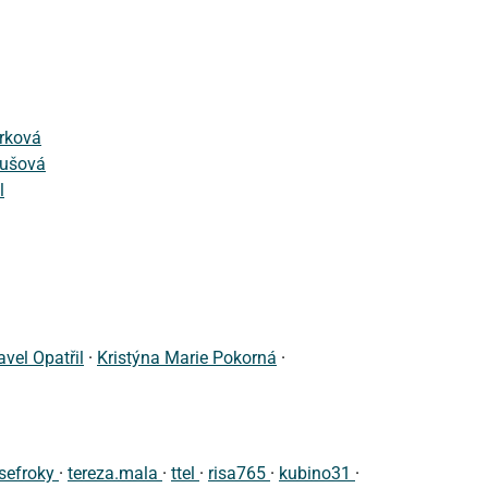
rková
ušová
l
avel Opatřil
·
Kristýna Marie Pokorná
·
sefroky
·
tereza.mala
·
ttel
·
risa765
·
kubino31
·