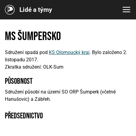
Lidé a týmy
MS Šumpersko
Sdružení spadá pod
KS Olomoucký kraj
. Bylo založeno 2.
listopadu 2017.
Zkratka sdružení: OLK-Sum
působnost
Sdružení působí na území SO ORP Šumperk (včetně
Hanušovic) a Zábřeh.
předsednictvo