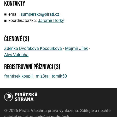
Kontakty
email:
sumpersko@pirati.cz
koordinátor/ka:
Jaromír Horký
členové (3)
Zdeňka Dvořáková Kocourková
·
Mojmír Jílek
·
Aleš Valnoha
registrovaní příznivci (3)
frantisek.koupil
·
miz3ra
·
tomik50
©
2026 Piráti. Všechna práva vyhlazena. Sdílejte a nechte
ostatní sdílet za stejných podmínek.