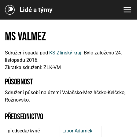
Lidé a týmy
MS ValMez
Sdružení spadá pod
KS Zlínský kraj
. Bylo založeno 24.
listopadu 2016.
Zkratka sdružení: ZLK-VM
působnost
Sdružení působí na území Valašsko-Meziříčsko-Kelčsko,
Rožnovsko.
předsednictvo
předseda/kyně
Libor Adámek