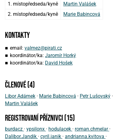
1. místopředseda/kyně
Martin Valášek
2. místopředseda/kyně
Marie Babincová
Kontakty
email:
valmez@pirati.cz
koordinátor/ka:
Jaromír Horký
koordinátor/ka:
David Hošek
členové (4)
Libor Adámek
·
Marie Babincová
·
Petr Lušovský
·
Martin Valášek
registrovaní příznivci (15)
burdacz
·
ypsilonx
·
hodulacek
·
roman.chmelar
·
Dalibor.Jandik
·
cyril.janik
·
andrianna.kvitova
·