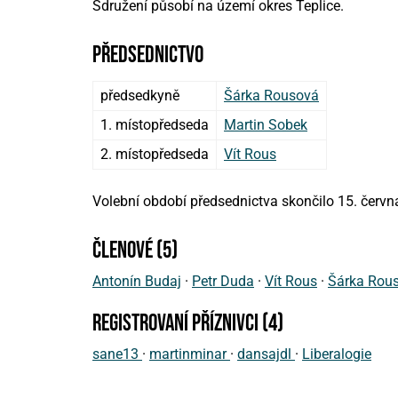
Sdružení působí na území okres Teplice.
předsednictvo
předsedkyně
Šárka Rousová
1. místopředseda
Martin Sobek
2. místopředseda
Vít Rous
Volební období předsednictva skončilo 15. červn
členové (5)
Antonín Budaj
·
Petr Duda
·
Vít Rous
·
Šárka Rou
registrovaní příznivci (4)
sane13
·
martinminar
·
dansajdl
·
Liberalogie