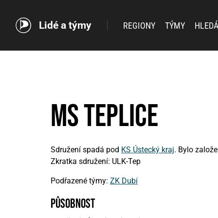
Lidé a týmy
REGIONY
TÝMY
HLEDÁ
MS Teplice
Sdružení spadá pod
KS Ústecký kraj
. Bylo založ
Zkratka sdružení: ULK-Tep
Podřazené týmy:
ZK Dubí
působnost