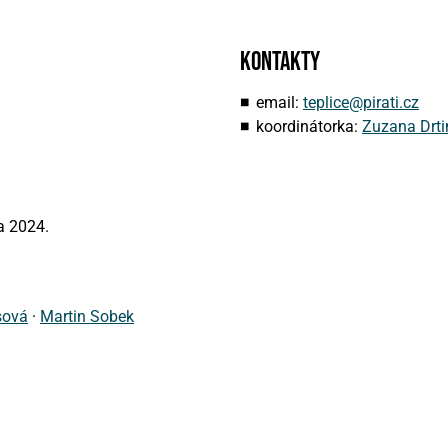
Kontakty
email:
teplice@pirati.cz
koordinátorka:
Zuzana Drt
a 2024.
sová
·
Martin Sobek