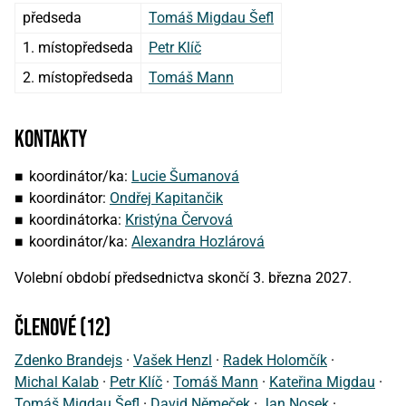
předseda
Tomáš Migdau Šefl
1. místopředseda
Petr Klíč
2. místopředseda
Tomáš Mann
Kontakty
koordinátor/ka:
Lucie Šumanová
koordinátor:
Ondřej Kapitančik
koordinátorka:
Kristýna Červová
koordinátor/ka:
Alexandra Hozlárová
Volební období předsednictva skončí 3. března 2027.
členové (12)
Zdenko Brandejs
·
Vašek Henzl
·
Radek Holomčík
·
Michal Kalab
·
Petr Klíč
·
Tomáš Mann
·
Kateřina Migdau
·
Tomáš Migdau Šefl
·
David Němeček
·
Jan Nosek
·