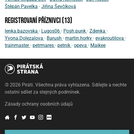
Štěpán Pavelka
·
Jiřina Ševčíková
registrovaní příznivci (13)
lenka.bazovska
·
Lugos06
·
Posh.punk
·
Zdenka
·
Yvona.Dolezalova
·
Barush
·
martin.horky
·
evakroutilova
·
trainmaster
·
petrmares
·
petnik
·
opeva
·
Maikee
©
2026 Piráti. Všechna práva vyhlazena. Sdílejte a nechte
ostatní sdílet za stejných podmínek.
Zásady ochrany osobních údajů