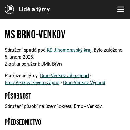
Lidé a týmy
MS Brno-venkov
Sdružení spadá pod
KS Jihomoravský kraj
. Bylo založeno
5. února 2025.
Zkratka sdružení: JMK-BrVn
Podřazené týmy:
Brno-Venkov Jihozápad
·
Brno-Venkov Severo západ
·
Brno-Venkov Východ
působnost
Sdružení působí na území okresu Brno - Venkov.
předsednictvo